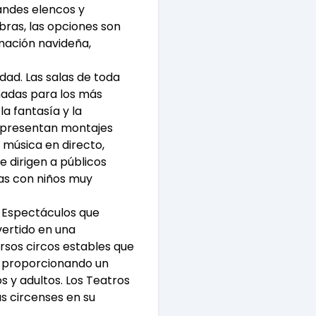
andes elencos y
ras, las opciones son
mación navideña,
idad. Las salas de toda
adas para los más
a fantasía y la
a presentan montajes
 música en directo,
e dirigen a públicos
ias con niños muy
 Espectáculos que
ertido en una
ersos circos estables que
s, proporcionando un
s y adultos. Los Teatros
as circenses en su