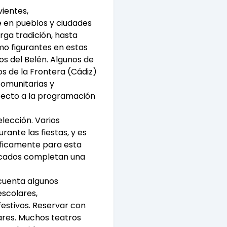
ientes,
re en pueblos y ciudades
ga tradición, hasta
mo figurantes en estas
os del Belén. Algunos de
os de la Frontera (Cádiz)
comunitarias y
fecto a la programación
lección. Varios
ante las fiestas, y es
íficamente para esta
ficados completan una
 cuenta algunos
escolares,
festivos. Reservar con
ares. Muchos teatros