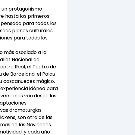
ra un protagonismo
re hasta los primeros
 pensada para todos los
buscas planes culturales
iones para todos los
lo más asociado a la
allet Nacional de
atro Real, el Teatro de
u de Barcelona, el Palau
y su cascanueces mágico,
a experiencia idónea para
versiones van desde las
adaptaciones
vas dramaturgias.
ickens, son otra de las
asmas de las Navidades
motividad, y cada año