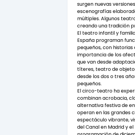
surgen nuevas versiones
escenografías elaborad
múltiples. Algunos teat
creando una tradición pr
El teatro infantil y fam
España programan funci
pequeños, con historias 
importancia de los afec
que van desde adaptacio
títeres, teatro de objet
desde los dos o tres año
pequeños.
El circo-teatro ha expe
combinan acrobacia, clo
alternativa festiva de e
operan en las grandes c
espectáculo vibrante, vi
del Canal en Madrid y el
programación de diciem