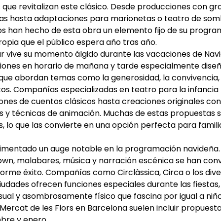
 que revitalizan este clásico. Desde producciones con gr
as hasta adaptaciones para marionetas o teatro de somb
ros han hecho de esta obra un elemento fijo de su progra
opia que el público espera año tras año.
iliar vive su momento álgido durante las vacaciones de Nav
ones en horario de mañana y tarde especialmente diseñ
que abordan temas como la generosidad, la convivencia, l
tos. Compañías especializadas en teatro para la infanci
nes de cuentos clásicos hasta creaciones originales con
os y técnicas de animación. Muchas de estas propuestas s
s, lo que las convierte en una opción perfecta para famil
rimentado un auge notable en la programación navideña.
wn, malabares, música y narración escénica se han conv
norme éxito. Compañías como Circlàssica, Circa o los div
iudades ofrecen funciones especiales durante las fiesta
sual y asombrosamente físico que fascina por igual a niño
 Mercat de les Flors en Barcelona suelen incluir propuest
bre y enero.