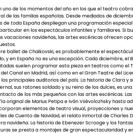
on uno de los momentos del año en los que el teatro cob
ural de las familias españolas. Desde mediados de diciemb
ros de toda España despliegan una programación especial
particular en los espectáculos infantiles y familiares. Si 
as vacaciones navideñas, las artes escénicas ofrecen opc
uestos.
bre ballet de Chaikovski, es probablemente el espectácu
o, y en España no es una excepción. Cada diciembre, el B
tadas suelen programar esta pieza en teatros como el Te
s del Canal en Madrid, así como en el Gran Teatre del Lice
 los principales auditorios del país. La historia de Clara 
rnal, sus ratones soldado y su reino de los dulces, es un
tacto de los más pequeños con las artes escénicas. Las 
fía original de Marius Petipa e Iván Vsévolozhsky hasta 
orporan elementos de teatro visual, proyecciones y nue
es de Cuento de Navidad, el relato inmortal de Charles D
era navideña. La historia de Ebenezer Scrooge y los fant
turas se presta a montajes de gran espectacularidad y e