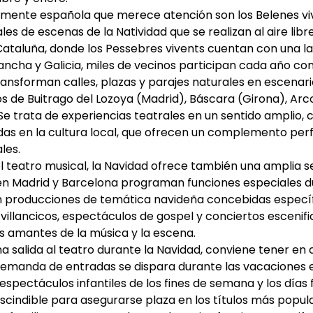
amente española que merece atención son los Belenes viv
es de escenas de la Natividad que se realizan al aire lib
ataluña, donde los Pessebres vivents cuentan con una lar
ancha y Galicia, miles de vecinos participan cada año co
ansforman calles, plazas y parajes naturales en escenari
s de Buitrago del Lozoya (Madrid), Báscara (Girona), Arc
e trata de experiencias teatrales en un sentido amplio, 
as en la cultura local, que ofrecen un complemento per
les.
l teatro musical, la Navidad ofrece también una amplia se
en Madrid y Barcelona programan funciones especiales dur
en producciones de temática navideña concebidas espec
 villancicos, espectáculos de gospel y conciertos esceni
os amantes de la música y la escena.
una salida al teatro durante la Navidad, conviene tener en
demanda de entradas se dispara durante las vacaciones 
spectáculos infantiles de los fines de semana y los días 
scindible para asegurarse plaza en los títulos más popul