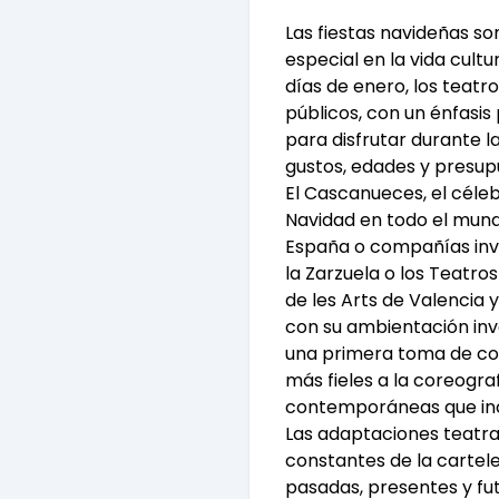
Las fiestas navideñas s
especial en la vida cult
días de enero, los teat
públicos, con un énfasis 
para disfrutar durante l
gustos, edades y presup
El Cascanueces, el céle
Navidad en todo el mund
España o compañías invi
la Zarzuela o los Teatro
de les Arts de Valencia y
con su ambientación inve
una primera toma de con
más fieles a la coreogra
contemporáneas que inc
Las adaptaciones teatral
constantes de la cartel
pasadas, presentes y fu