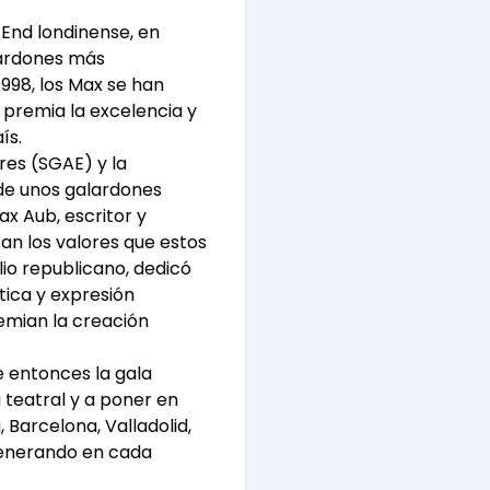
t End londinense, en
lardones más
998, los Max se han
, premia la excelencia y
ís.
res (SGAE) y la
 de unos galardones
x Aub, escritor y
n los valores que estos
lio republicano, dedicó
tica y expresión
remian la creación
 entonces la gala
a teatral y a poner en
 Barcelona, Valladolid,
 generando en cada