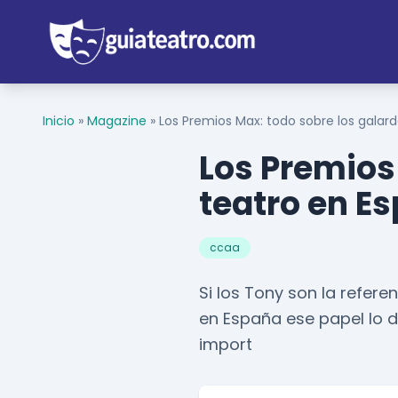
Inicio
»
Magazine
»
Los Premios Max: todo sobre los galar
Los Premios
teatro en E
ccaa
Si los Tony son la refere
en España ese papel lo 
import