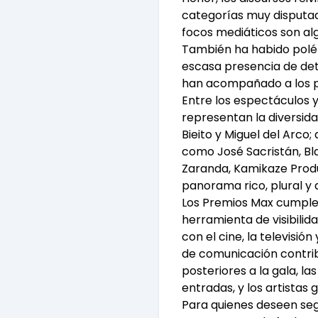
categorías muy disputad
focos mediáticos son al
También ha habido polémi
escasa presencia de dete
han acompañado a los pr
Entre los espectáculos y
representan la diversid
Bieito y Miguel del Arco
como José Sacristán, Bla
Zaranda, Kamikaze Produc
panorama rico, plural y 
Los Premios Max cumple
herramienta de visibilid
con el cine, la televisi
de comunicación contribu
posteriores a la gala, l
entradas, y los artistas
Para quienes deseen segu