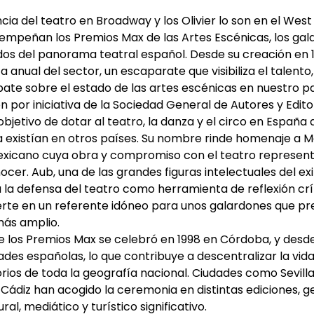
ncia del teatro en Broadway y los Olivier lo son en el Wes
empeñan los Premios Max de las Artes Escénicas, los ga
os del panorama teatral español. Desde su creación en 1
a anual del sector, un escaparate que visibiliza el talento
ate sobre el estado de las artes escénicas en nuestro pa
 por iniciativa de la Sociedad General de Autores y Edito
objetivo de dotar al teatro, la danza y el circo en España
a existían en otros países. Su nombre rinde homenaje a Ma
icano cuya obra y compromiso con el teatro representa
cer. Aub, una de las grandes figuras intelectuales del exi
 la defensa del teatro como herramienta de reflexión crí
vierte en un referente idóneo para unos galardones que p
más amplio.
 los Premios Max se celebró en 1998 en Córdoba, y desde
dades españolas, lo que contribuye a descentralizar la vid
orios de toda la geografía nacional. Ciudades como Sevilla,
 Cádiz han acogido la ceremonia en distintas ediciones,
al, mediático y turístico significativo.