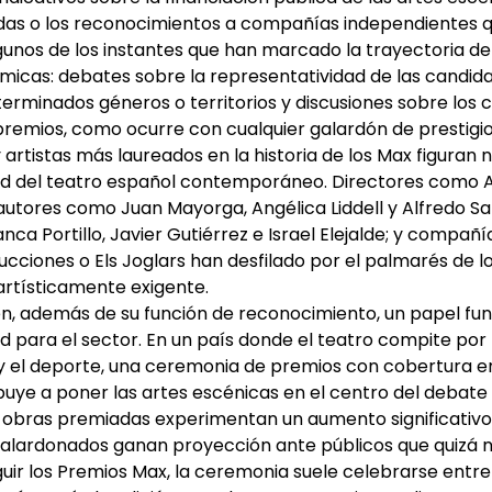
as o los reconocimientos a compañías independientes qu
gunos de los instantes que han marcado la trayectoria de
cas: debates sobre la representatividad de las candidatu
rminados géneros o territorios y discusiones sobre los cri
emios, como ocurre con cualquier galardón de prestigio
 artistas más laureados en la historia de los Max figura
ad del teatro español contemporáneo. Directores como A
; autores como Juan Mayorga, Angélica Liddell y Alfredo Sa
nca Portillo, Javier Gutiérrez e Israel Elejalde; y compañ
ciones o Els Joglars han desfilado por el palmarés de lo
artísticamente exigente.
n, además de su función de reconocimiento, un papel f
ad para el sector. En un país donde el teatro compite por
ón y el deporte, una ceremonia de premios con cobertura e
ye a poner las artes escénicas en el centro del debate c
as obras premiadas experimentan un aumento significativo
 galardonados ganan proyección ante públicos que quizá n
ir los Premios Max, la ceremonia suele celebrarse entre 