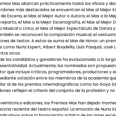
emios Max abarcan prácticamente todos los oficios y disci
lardones más destacados se encuentran el Max al Mejor E
de Escena, el Max al Mejor Autor o Autora, el Max a la Mej
reparto, el Max a la Mejor Escenografía, el Max al Mejor D
 Musical o Lírico, el Max al Mejor Espectáculo de Danza y
mbién se reconocen la composición musical, el vestuario,
iones de textos. A estos se suma el Max de Honor, un pre
s como Nuria Espert, Albert Boadella, Lluís Pasqual, José
ntre otros.
 de los candidatos y ganadores ha evolucionado a lo larg
esentatividad. Actualmente, los nominados son propuest
ctor que incluye críticos, programadores, productores y 
diante votación entre los miembros de la academia que
ilar al de los premios cinematográficos como los Goya. E
ones reflejen el criterio del conjunto de la profesión y no 
e veinticinco ediciones, los Premios Max han dejado mo
storia reciente del teatro español. La emoción de Nuria Es
indicativos sobre la financiación pública de las artes escé