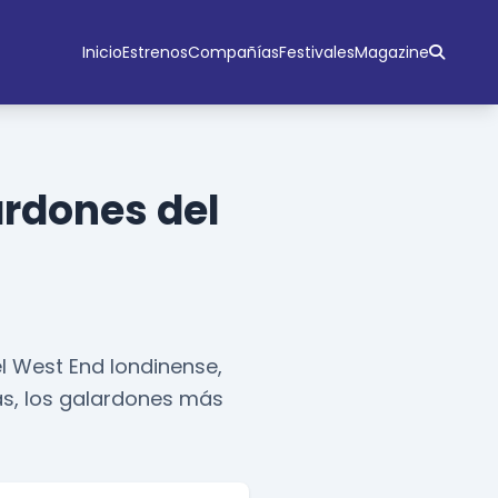
Inicio
Estrenos
Compañías
Festivales
Magazine
ardones del
el West End londinense,
as, los galardones más