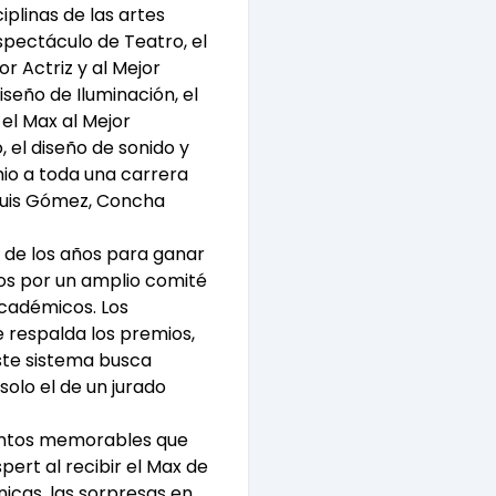
plinas de las artes
spectáculo de Teatro, el
or Actriz y al Mejor
iseño de Iluminación, el
 el Max al Mejor
 el diseño de sonido y
mio a toda una carrera
 Luis Gómez, Concha
o de los años para ganar
os por un amplio comité
académicos. Los
 respalda los premios,
ste sistema busca
solo el de un jurado
mentos memorables que
pert al recibir el Max de
nicas, las sorpresas en