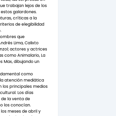
e trabajan lejos de los
 estos galardones.
ras, críticas a la
terios de elegibilidad
.
n nombres que
ndrés Lima, Calixto
nzol; actores y actrices
ías como Animalario, La
s Max, dibujando un
undamental como
 la atención mediática
n los principales medios
ultural. Los días
 de la venta de
o los conocían.
los meses de abril y