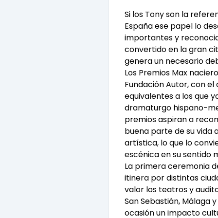
Si los Tony son la refere
España ese papel lo des
importantes y reconocid
convertido en la gran cit
genera un necesario deb
Los Premios Max nacieron
Fundación Autor, con el 
equivalentes a los que y
dramaturgo hispano-mex
premios aspiran a recono
buena parte de su vida a
artística, lo que lo con
escénica en su sentido 
La primera ceremonia de
itinera por distintas ciu
valor los teatros y audit
San Sebastián, Málaga y
ocasión un impacto cultur