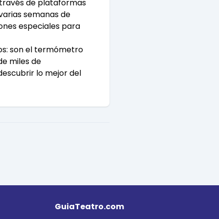
a través de plataformas
n varias semanas de
iones especiales para
os: son el termómetro
de miles de
descubrir lo mejor del
GuiaTeatro.com