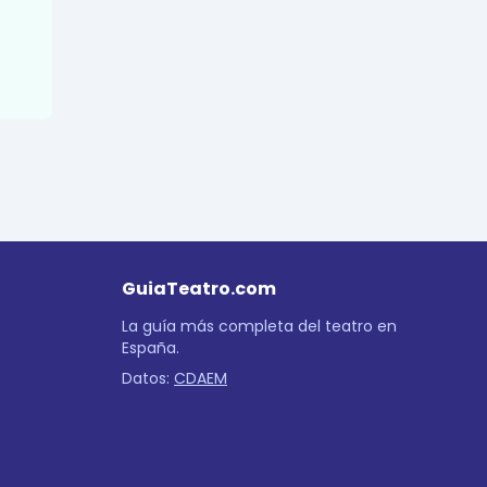
GuiaTeatro.com
La guía más completa del teatro en
España.
Datos:
CDAEM