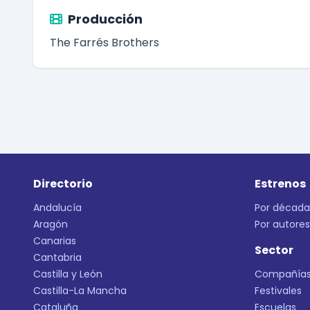
Producción
The Farrés Brothers
Directorio
Estrenos
Andalucía
Por década
Aragón
Por autores
Canarias
Sector
Cantabria
Castilla y León
Compañía
Castilla-La Mancha
Festivales
Cataluña
Escuelas