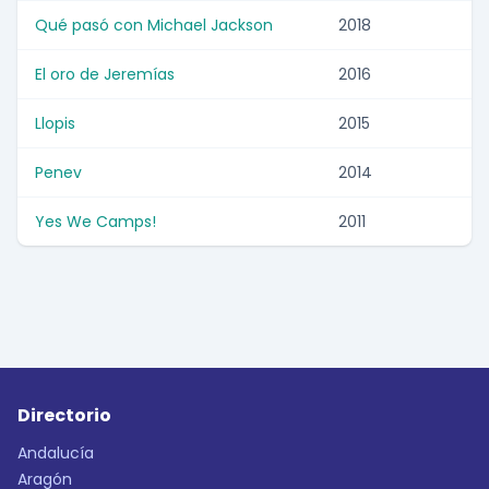
Qué pasó con Michael Jackson
2018
El oro de Jeremías
2016
Llopis
2015
Penev
2014
Yes We Camps!
2011
Directorio
Andalucía
Aragón