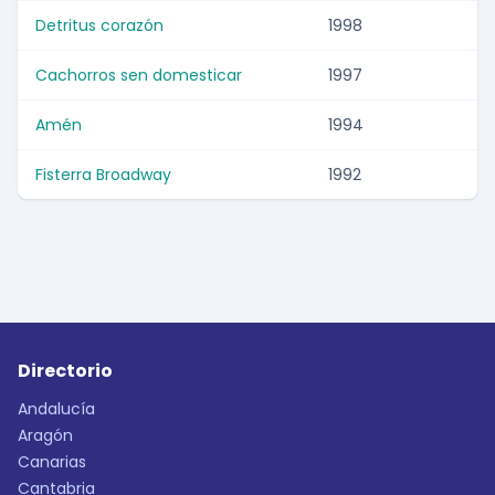
Detritus corazón
1998
Cachorros sen domesticar
1997
Amén
1994
Fisterra Broadway
1992
Directorio
Andalucía
Aragón
Canarias
Cantabria