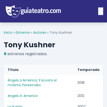
Inicio
»
Estrenos
»
Autores
»
Tony Kushner
Tony Kushner
8
estrenos registrados.
Título
Temporada
Àngels a Amèrica; S'acosta el
2018
mi·lenni; Perestroika
Angels in America
2012
La ilusión
2007