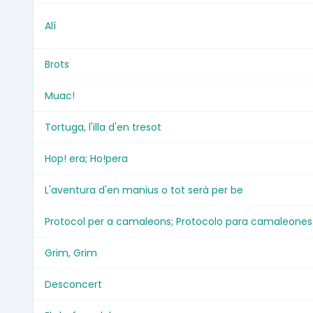
Alí
Brots
Muac!
Tortuga, l'illa d'en tresot
Hop! era; Ho!pera
L'aventura d'en manius o tot serà per be
Protocol per a camaleons; Protocolo para camaleones
Grim, Grim
Desconcert