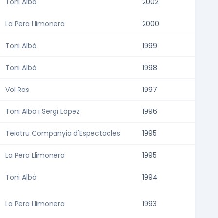
Toni Albà
2002
La Pera Llimonera
2000
Toni Albà
1999
Toni Albà
1998
Vol Ras
1997
Toni Albà i Sergi López
1996
Teiatru Companyia d'Espectacles
1995
La Pera Llimonera
1995
Toni Albà
1994
La Pera Llimonera
1993