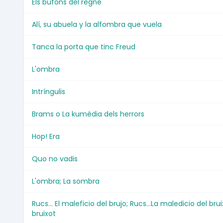
Els bufons del regne
Alí, su abuela y la alfombra que vuela
Tanca la porta que tinc Freud
L'ombra
Intríngulis
Brams o La kumèdia dels herrors
Hop! Era
Quo no vadis
L'ombra; La sombra
Rucs... El maleficio del brujo; Rucs...La maledicio del br
bruixot