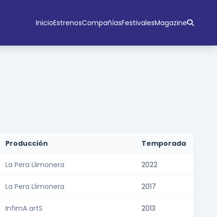
Inicio
Estrenos
Compañías
Festivales
Magazine
Producción
Temporada
La Pera Llimonera
2022
La Pera Llimonera
2017
InfimA artS
2013