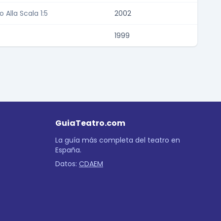
o Alla Scala 1:5
2002
1999
GuiaTeatro.com
La guía más completa del teatro en
España.
Datos:
CDAEM