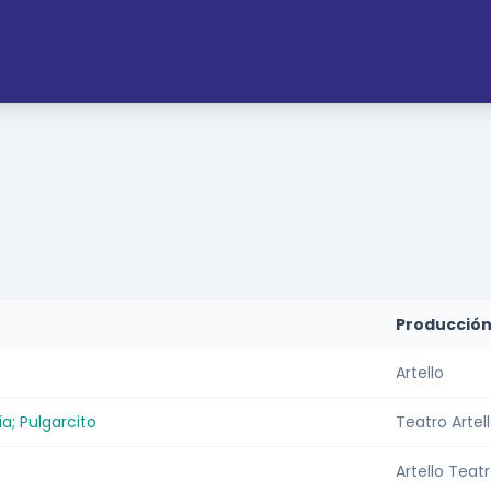
o
Producció
Artello
ía; Pulgarcito
Teatro Artel
Artello Teatr