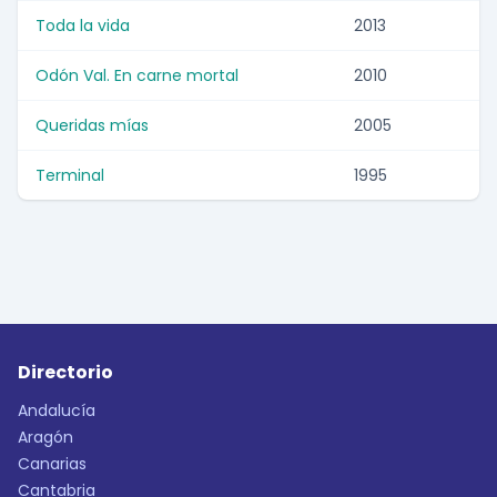
Toda la vida
2013
Odón Val. En carne mortal
2010
Queridas mías
2005
Terminal
1995
Directorio
Andalucía
Aragón
Canarias
Cantabria