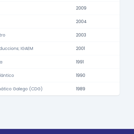
2009
2004
tro
2003
duccions; IGAEM
2001
úa
1991
lántico
1990
ático Galego (CDG)
1989