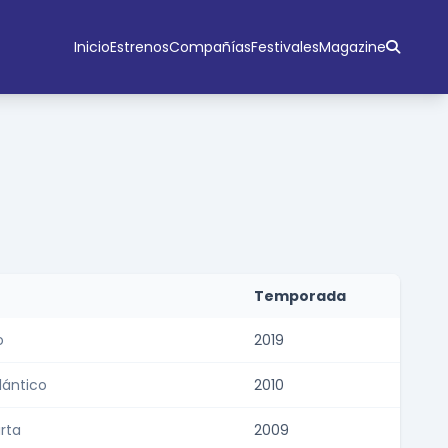
Inicio
Estrenos
Compañías
Festivales
Magazine
Temporada
o
2019
lántico
2010
rta
2009