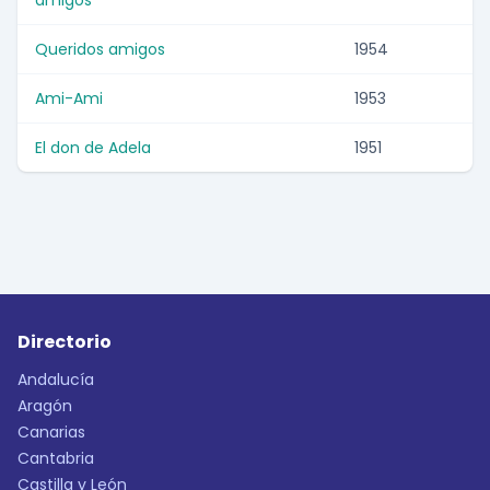
amigos
Queridos amigos
1954
Ami-Ami
1953
El don de Adela
1951
Directorio
Andalucía
Aragón
Canarias
Cantabria
Castilla y León