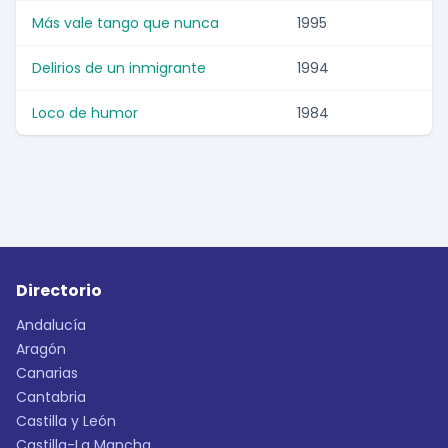
Más vale tango que nunca
1995
Delirios de un inmigrante
1994
Loco de humor
1984
Directorio
Andalucía
Aragón
Canarias
Cantabria
Castilla y León
Castilla-La Mancha