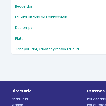
Recuerdos
La Loka Historia de Frankenstein
Destemps
Plats
Tant per tant, sabates grosses.Tal cual
Directorio
Estrenos
Andalucía
Por década
Aragón
Por autores