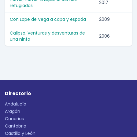
2017
refugiadas
Con Lope de Vega a capa y espada
2009
Calipso. Venturas y desventuras de
2006
una ninfa
Directorio
Andalucía
Aragón
Canarias
Cantabria
Castilla y León