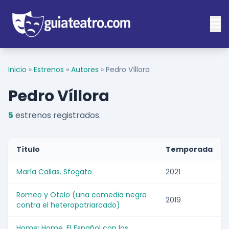
Inicio
»
Estrenos
»
Autores
»
Pedro Víllora
Pedro Víllora
5
estrenos registrados.
Título
Temporada
María Callas. Sfogato
2021
Romeo y Otelo (una comedia negra
2019
contra el heteropatriarcado)
Home; Home. El Español con las