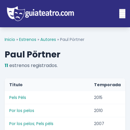
Inicio
»
Estrenos
»
Autores
»
Paul Pörtner
Paul Pörtner
11
estrenos registrados.
Título
Temporada
Pels Pèls
2015
Por los pelos
2010
Por los pelos; Pels pèls
2007