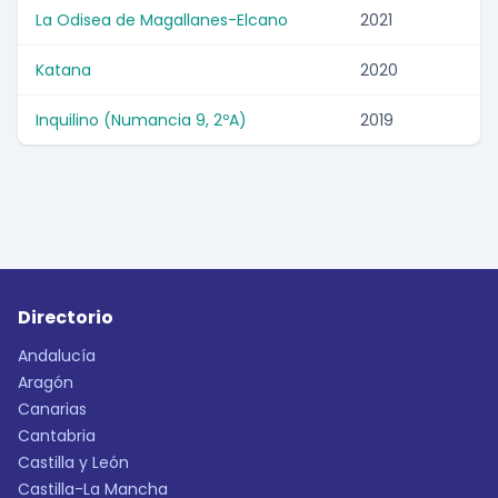
La Odisea de Magallanes-Elcano
2021
Katana
2020
Inquilino (Numancia 9, 2ºA)
2019
Directorio
Andalucía
Aragón
Canarias
Cantabria
Castilla y León
Castilla-La Mancha