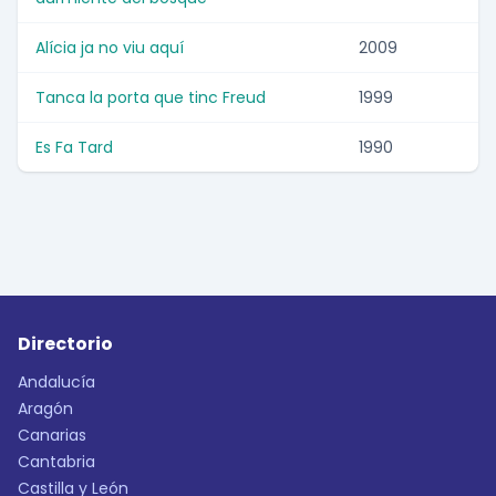
Alícia ja no viu aquí
2009
Tanca la porta que tinc Freud
1999
Es Fa Tard
1990
Directorio
Andalucía
Aragón
Canarias
Cantabria
Castilla y León