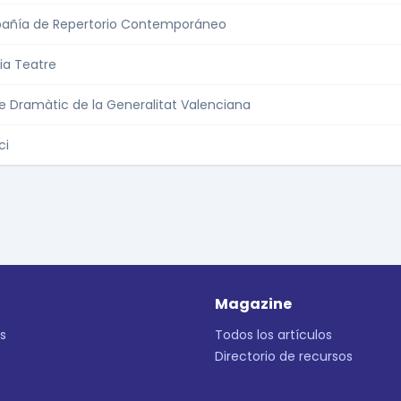
ñía de Repertorio Contemporáneo
ia Teatre
e Dramàtic de la Generalitat Valenciana
ci
Magazine
s
Todos los artículos
Directorio de recursos