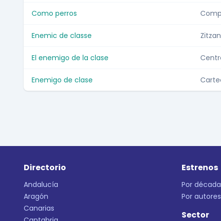
Como perros
Compa
Enemic de classe
Zitzan
El enemigo de la clase
Centr
Enemigo de clase
Carte
Directorio
Estrenos
Andalucía
Por década
Aragón
Por autores
Canarias
Sector
Cantabria