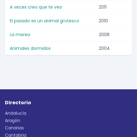
A veces creo que te veo
2011
El pasado es un animal grotesco
2010
La marea
2008
Animales dormidos
2004
Directorio
Andalucía
Aragón
Canarias
Cantabria