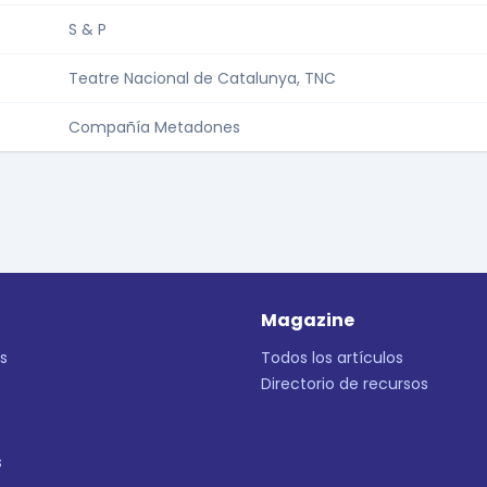
S & P
Teatre Nacional de Catalunya, TNC
Compañía Metadones
Magazine
s
Todos los artículos
Directorio de recursos
s