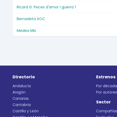
Ricard G. Peces d'amor i guerra 1
Bernadeta XOC
Medea Mix
Directorio
Estrenos
Andalucía
Por década
Aragón
Por autores
Canarias
Sector
Cantabria
Castilla y León
Compañía