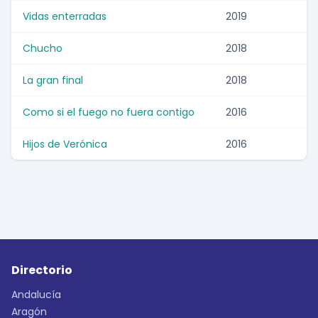
Vidas enterradas
2019
Chucho
2018
La gran final
2018
Como si el fuego no fuera contigo
2016
Hijos de Verónica
2016
Directorio
Andalucía
Aragón