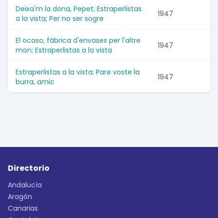
Deixa'm la dona, Pepet; Estraperlistas
1947
a la vista; Per no ser sogre
El ocaso, fábrica d'envases per l'altre
1947
mon; Estraperlistas a la vista
Estraperlistas a la vista; Pare voste la
1947
burra, amic
Directorio
Andalucía
Aragón
Canarias