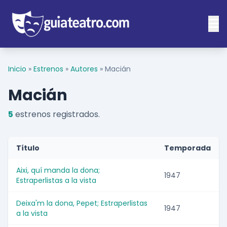
Inicio
»
Estrenos
»
Autores
»
Macián
Macián
5
estrenos registrados.
Título
Temporada
Aixi, quí manda la dona;
1947
Estraperlistas a la vista
Deixa'm la dona, Pepet; Estraperlistas
1947
a la vista