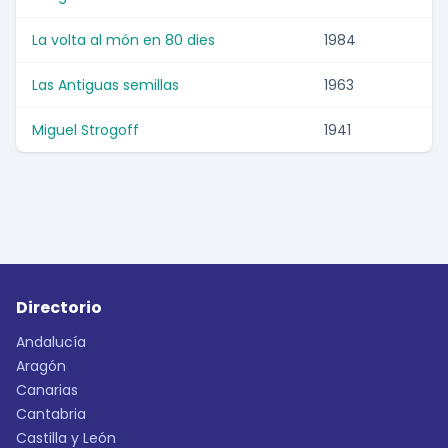
La volta al món en 80 dies
1984
Las Antiguas semillas
1963
Miguel Strogoff
1941
Directorio
Andalucía
Aragón
Canarias
Cantabria
Castilla y León