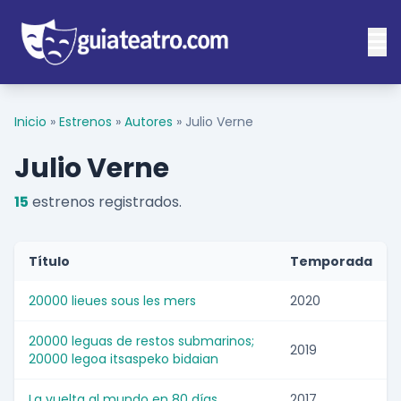
Inicio
»
Estrenos
»
Autores
»
Julio Verne
Julio Verne
15
estrenos registrados.
Título
Temporada
20000 lieues sous les mers
2020
20000 leguas de restos submarinos;
2019
20000 legoa itsaspeko bidaian
La vuelta al mundo en 80 días
2017