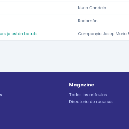
Nuria Candela
Rodamón
ers ja están batuts
Companyia Josep Maria F
Magazine
s
Todos los artículos
Directorio de recursos
s