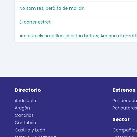
No som res, però fa de mal dir...
El carrer estret
Ara que els ametllers ja estan batuts; Ara que el ametll
Directorio
Estrenos
Andalucía
Por década
Aragón
Por autores
Canarias
Sector
Cantabria
Castilla y León
Compañía