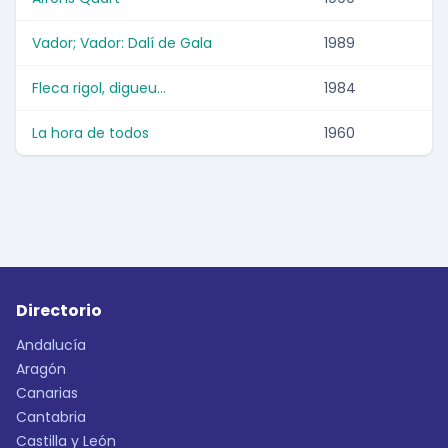
Vador; Vador: Dalí de Gala
1989
Fleca rigol, digueu...
1984
La hora de todos
1960
Directorio
Andalucía
Aragón
Canarias
Cantabria
Castilla y León