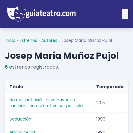
Inicio
»
Estrenos
»
Autores
»
Josep María Muñoz Pujol
Josep María Muñoz Pujol
6
estrenos registrados.
Título
Temporada
No obstant això... hi va haver un
2015
moment en què tot va ser possible
Seducción
1999
Alfons Quart
1990