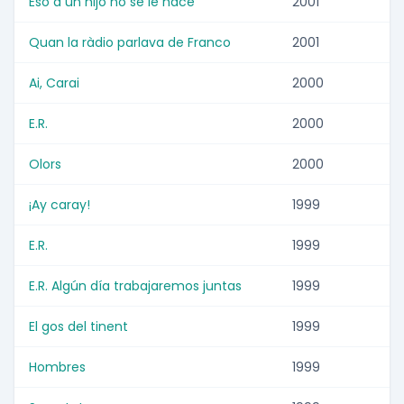
Eso a un hijo no se le hace
2001
Quan la ràdio parlava de Franco
2001
Ai, Carai
2000
E.R.
2000
Olors
2000
¡Ay caray!
1999
E.R.
1999
E.R. Algún día trabajaremos juntas
1999
El gos del tinent
1999
Hombres
1999