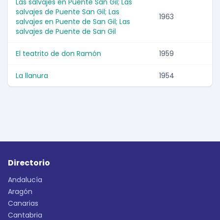
Las salvajes en Puente San Gil; Las
salvajes de Puente San Gil; Las
1963
salvajes en Puente de San Gil; Las
salvajes de Puente de San Gil
El teatrito de don Ramón
1959
La llanura
1954
Directorio
Andalucía
Aragón
Canarias
Cantabria