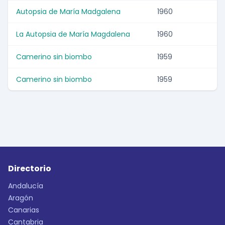
Autopsia de María Madgalena
1960
La Autopsia de María Magdalena
1960
Camerino sin biombo
1959
Camerino sin biombo
1959
Directorio
Andalucía
Aragón
Canarias
Cantabria