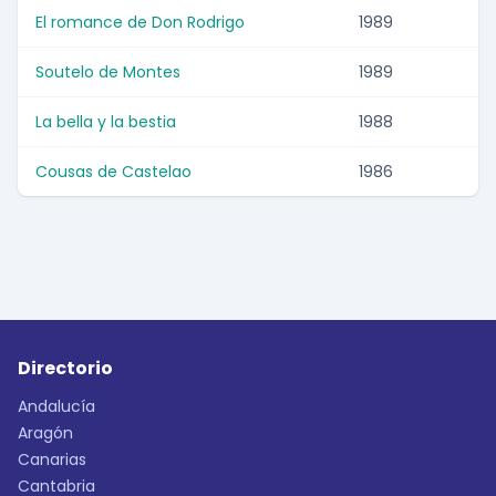
El romance de Don Rodrigo
1989
Soutelo de Montes
1989
La bella y la bestia
1988
Cousas de Castelao
1986
Directorio
Andalucía
Aragón
Canarias
Cantabria