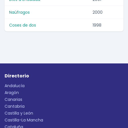
Naúfragos
2000
Coses de dos
1998
Directorio
Andalucía
Aragón
Canarias
Cantabria
Castilla y León
Castilla-La Mancha
Cataluña