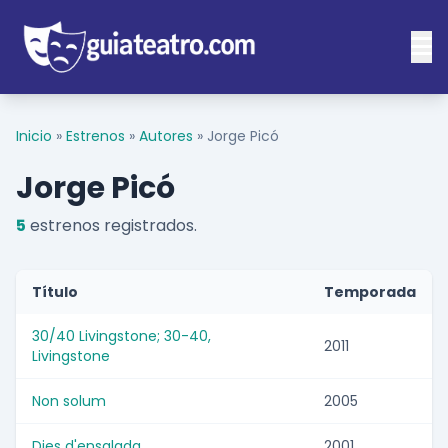
Inicio
»
Estrenos
»
Autores
»
Jorge Picó
Jorge Picó
5
estrenos registrados.
Título
Temporada
30/40 Livingstone; 30-40,
2011
Livingstone
Non solum
2005
Dies d'ensalada
2001