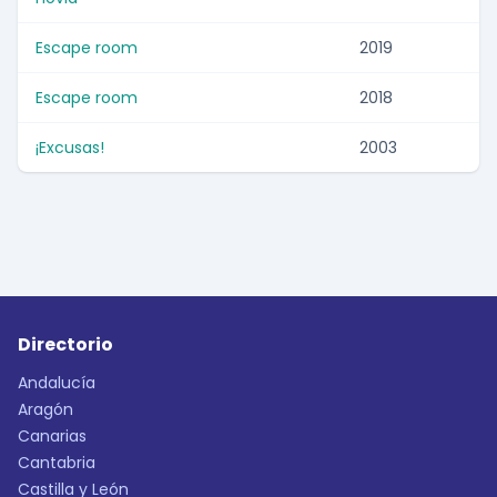
Escape room
2019
Escape room
2018
¡Excusas!
2003
Directorio
Andalucía
Aragón
Canarias
Cantabria
Castilla y León