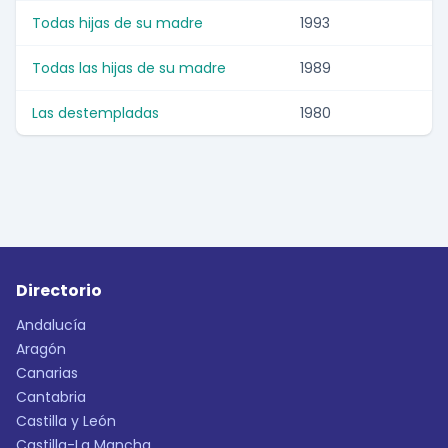
Todas hijas de su madre
1993
Todas las hijas de su madre
1989
Las destempladas
1980
Directorio
Andalucía
Aragón
Canarias
Cantabria
Castilla y León
Castilla-La Mancha