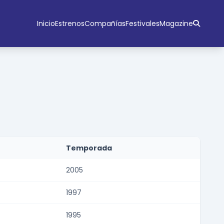
Inicio
Estrenos
Compañías
Festivales
Magazine
Temporada
2005
1997
1995