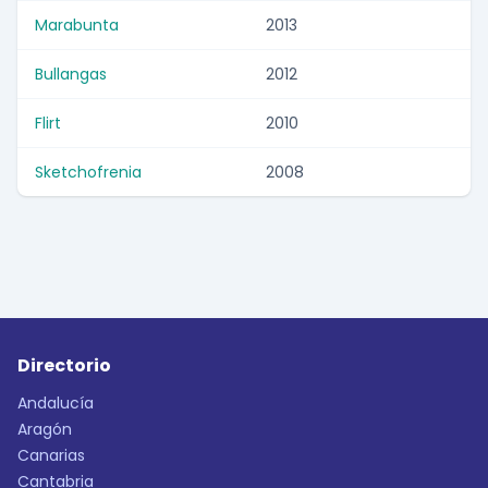
Marabunta
2013
Bullangas
2012
Flirt
2010
Sketchofrenia
2008
Directorio
Andalucía
Aragón
Canarias
Cantabria