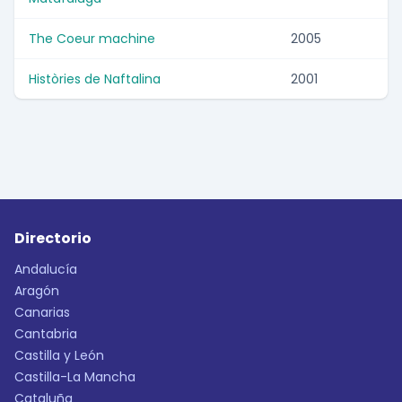
The Coeur machine
2005
Històries de Naftalina
2001
Directorio
Andalucía
Aragón
Canarias
Cantabria
Castilla y León
Castilla-La Mancha
Cataluña