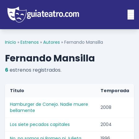
Inicio
»
Estrenos
»
Autores
»
Fernando Mansilla
Fernando Mansilla
6
estrenos registrados.
Título
Temporada
Hamburger de Conejo. Nadie muere
2008
bellamente
Los siete pecados capitales
2004
No, no somos ni Romeo ni Julieta
1996