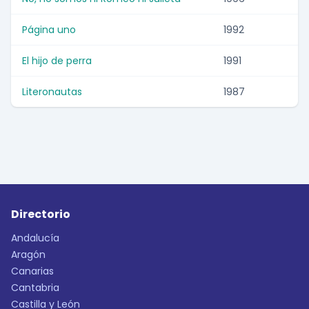
Página uno
1992
El hijo de perra
1991
Literonautas
1987
Directorio
Andalucía
Aragón
Canarias
Cantabria
Castilla y León