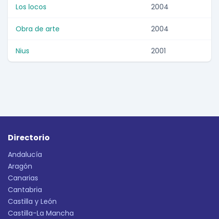
Los locos
2004
Obra de arte
2004
Nius
2001
Directorio
Andalucía
Aragón
Canarias
Cantabria
Castilla y León
Castilla-La Mancha