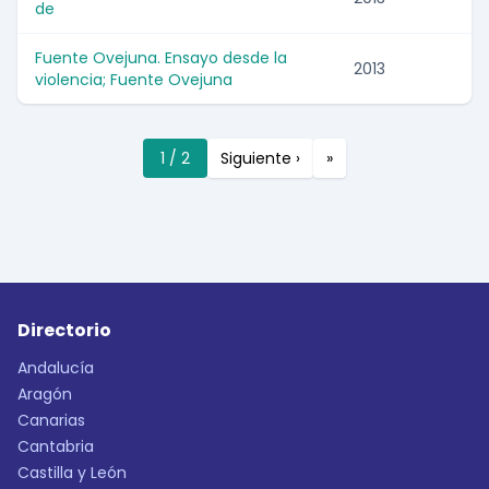
de
Fuente Ovejuna. Ensayo desde la
2013
violencia; Fuente Ovejuna
1 / 2
Siguiente ›
»
Directorio
Andalucía
Aragón
Canarias
Cantabria
Castilla y León