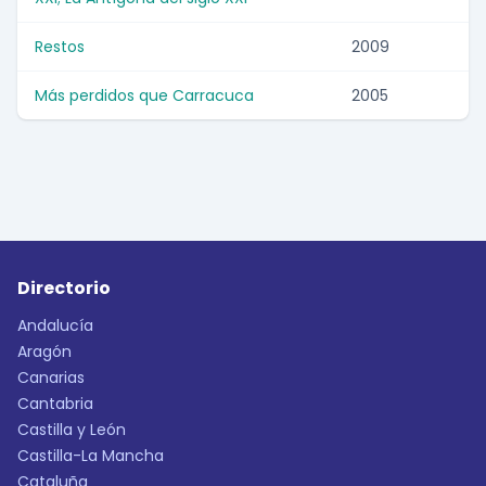
Restos
2009
Más perdidos que Carracuca
2005
Directorio
Andalucía
Aragón
Canarias
Cantabria
Castilla y León
Castilla-La Mancha
Cataluña