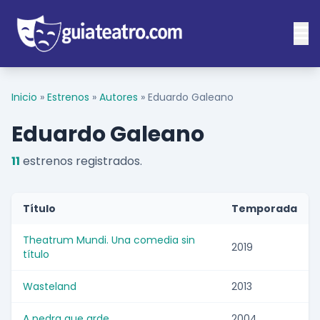
Inicio
»
Estrenos
»
Autores
»
Eduardo Galeano
Eduardo Galeano
11
estrenos registrados.
Título
Temporada
Theatrum Mundi. Una comedia sin
2019
título
Wasteland
2013
A pedra que arde
2004