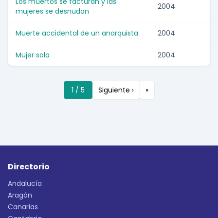
Los muertos se facturan y las
2004
mujeres se desnudan
Muerte accidental de un anarquista
2004
Mujer sola
2004
1 / 5
Siguiente ›
»
Directorio
Andalucía
Aragón
Canarias