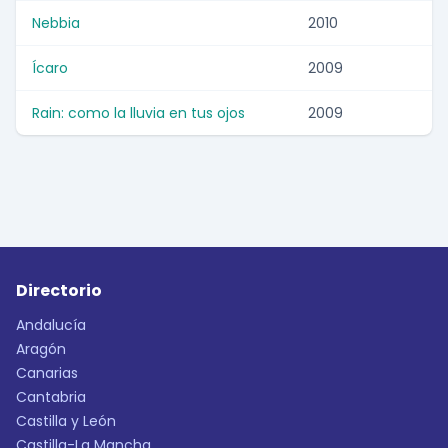
Nebbia
2010
Ícaro
2009
Rain: como la lluvia en tus ojos
2009
Directorio
Andalucía
Aragón
Canarias
Cantabria
Castilla y León
Castilla-La Mancha