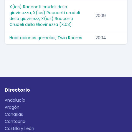
X(ics) Racconti crudeli della
giovinezza; X(ics) Racconti crudeli
2009
della giovinezz; X(ics) Racconti
Crudeli della Giovinezza (X.03)
Habitaciones gemelas; Twin Rooms
2004
Directorio
Andalucía
Aragón
Canarias
Cantabria
Castilla y León