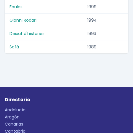
Faules
1999
Gianni Rodari
1994
Deixat d'histories
1993
Sofá
1989
Directorio
Andalucía
Aragón
Canarias
Cantabria