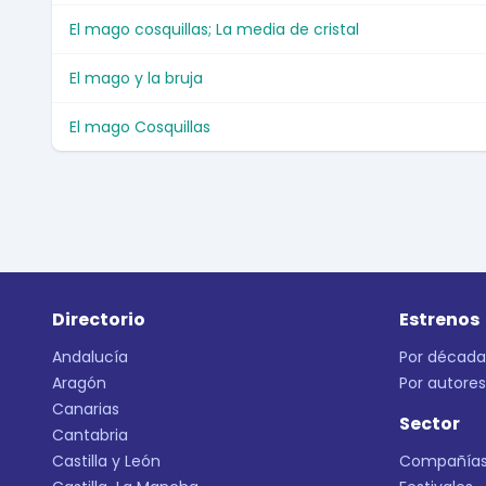
El mago cosquillas; La media de cristal
El mago y la bruja
El mago Cosquillas
Directorio
Estrenos
Andalucía
Por década
Aragón
Por autores
Canarias
Sector
Cantabria
Castilla y León
Compañía