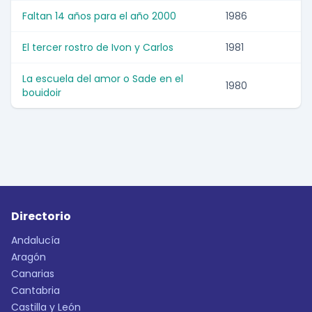
Faltan 14 años para el año 2000
1986
El tercer rostro de Ivon y Carlos
1981
La escuela del amor o Sade en el
1980
bouidoir
Directorio
Andalucía
Aragón
Canarias
Cantabria
Castilla y León