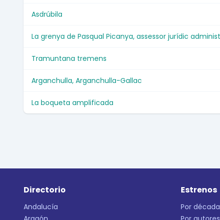
Asdrúbila
La grenya de Pasqual Picanya, assessor jurídic administ
Tramuntana tremens
Arganchulla, Arganchulla-Gallac
La boqueta amplificada
Directorio
Estrenos
Andalucía
Por década
Aragón
Por autores