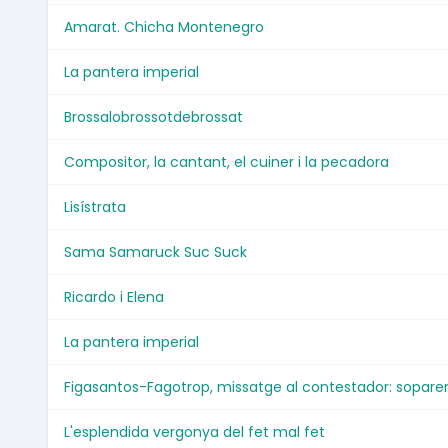
Amarat. Chicha Montenegro
La pantera imperial
Brossalobrossotdebrossat
Compositor, la cantant, el cuiner i la pecadora
Lisístrata
Sama Samaruck Suc Suck
Ricardo i Elena
La pantera imperial
Figasantos-Fagotrop, missatge al contestador: sopare
L'esplendida vergonya del fet mal fet