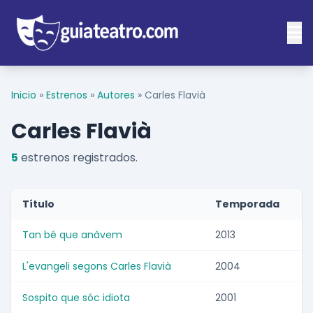
Inicio
»
Estrenos
»
Autores
»
Carles Flavià
Carles Flavià
5
estrenos registrados.
Título
Temporada
Tan bé que anàvem
2013
L'evangeli segons Carles Flavià
2004
Sospito que sóc idiota
2001