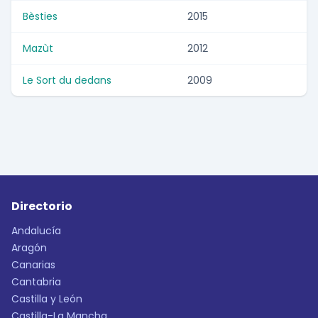
Bèsties
2015
Mazùt
2012
Le Sort du dedans
2009
Directorio
Andalucía
Aragón
Canarias
Cantabria
Castilla y León
Castilla-La Mancha