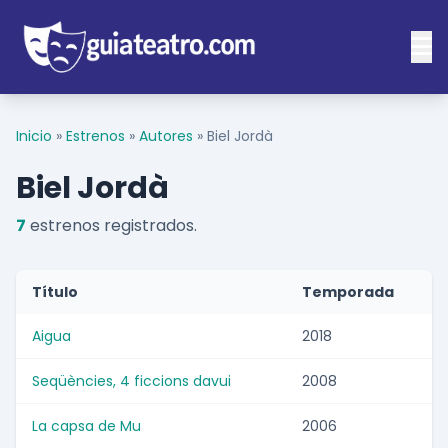
Inicio
»
Estrenos
»
Autores
»
Biel Jordà
Biel Jordà
7
estrenos registrados.
Título
Temporada
Aigua
2018
Seqüències, 4 ficcions davui
2008
La capsa de Mu
2006