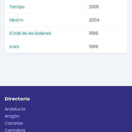
Tempo
2005
Mira'm
2004
El ball de les balenes
1999
Icars
1999
Directorio
Andalucía
Aragón
Canarias
Cantabria